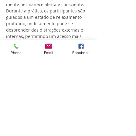
mente permanece alerta e consciente. 
Durante a prática, os participantes são 
guiados a um estado de relaxamento 
profundo, onde a mente pode se 
desprender das distrações externas e 
internas, permitindo um acesso mais 
profundo ao seu ser interior.
Benefícios de Yoga Nidra
Phone
Email
Facebook
Show More
Share this event
OPENING SCHEDULE